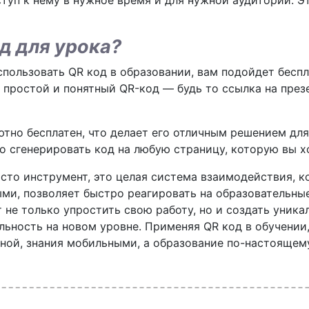
оступ к нему в нужное время и для нужной аудитории. 
д для урока?
использовать QR код в образовании, вам подойдет бес
 простой и понятный QR-код — будь то ссылка на презе
ютно бесплатен, что делает его отличным решением для
о сгенерировать код на любую страницу, которую вы хо
осто инструмент, это целая система взаимодействия, к
ми, позволяет быстро реагировать на образовательны
 не только упростить свою работу, но и создать уник
льность на новом уровне. Применяя QR код в обучении
ной, знания мобильными, а образование по-настоящем