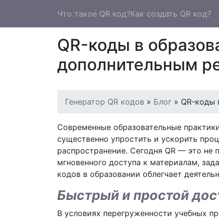
Что такое QR код?
Как создать QR код?
QR-коды в образова
дополнительным р
Генератор QR кодов
»
Блог
»
QR-коды 
Современные образовательные практики
существенно упростить и ускорить проц
распространение. Сегодня QR — это не 
мгновенного доступа к материалам, зад
кодов в образовании облегчает деятельн
Быстрый и простой дос
В условиях перегруженности учебных пр