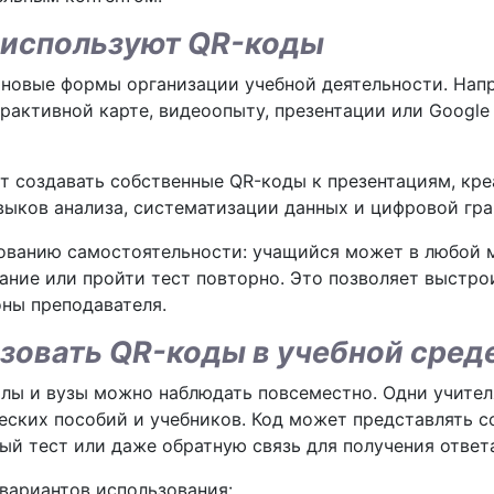
и используют QR-коды
новые формы организации учебной деятельности. Напр
ерактивной карте, видеоопыту, презентации или Googl
т создавать собственные QR-коды к презентациям, кр
выков анализа, систематизации данных и цифровой гр
ованию самостоятельности: учащийся может в любой м
дание или пройти тест повторно. Это позволяет выст
оны преподавателя.
ьзовать QR-коды в учебной сред
лы и вузы можно наблюдать повсеместно. Одни учител
еских пособий и учебников. Код может представлять 
ый тест или даже обратную связь для получения ответ
вариантов использования: