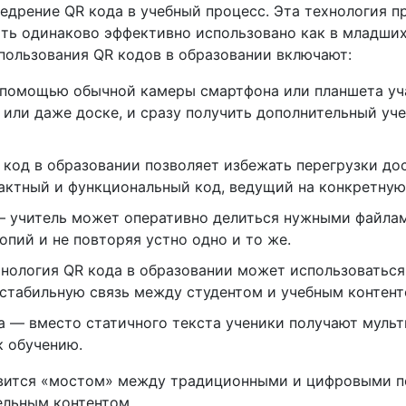
едрение QR кода в учебный процесс. Эта технология п
ь одинаково эффективно использовано как в младших 
пользования QR кодов в образовании включают:
 помощью обычной камеры смартфона или планшета уч
 или даже доске, и сразу получить дополнительный уч
код в образовании позволяет избежать перегрузки до
актный и функциональный код, ведущий на конкретную 
 учитель может оперативно делиться нужными файлам
опий и не повторяя устно одно и то же.
ология QR кода в образовании может использоваться к
 стабильную связь между студентом и учебным контент
а — вместо статичного текста ученики получают муль
к обучению.
овится «мостом» между традиционными и цифровыми п
ельным контентом.