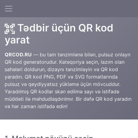
Tədbir üçün QR kod
yarat
QRCOD.RU
— bu tam tənzimlənə bilən, pulsuz onlayn
QR kod generatorudur. Kateqoriya seçin, lazım olan
sahələri doldurun, dizaynı tənzimləyin və QR kod
yaradın. QR kod PNG, PDF və SVG formatlarında
pulsuz və qeydiyyatsız yükləmə üçün mövcuddur.
Yaradılmış QR kodlar skan edilmə sayı və istifadə
müddəti ilə məhdudlaşdırılmır. Bir dəfə QR kod yaradın
və hər zaman istifadə edin!