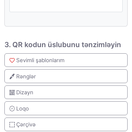
3. QR kodun üslubunu tənzimləyin
Sevimli şablonlarım
Rənglər
Dizayn
Loqo
Çərçivə