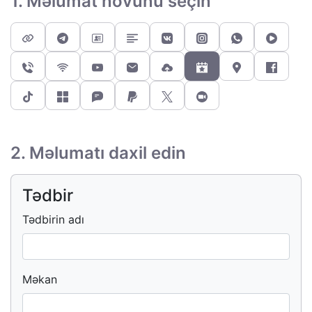
1. Məlumat növünü seçin
2. Məlumatı daxil edin
Tədbir
Tədbirin adı
Məkan