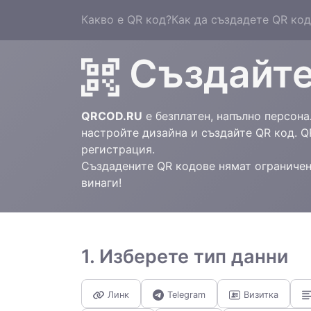
Какво е QR код?
Как да създадете QR код
Създайте
QRCOD.RU
е безплатен, напълно персона
настройте дизайна и създайте QR код. Q
регистрация.
Създадените QR кодове нямат ограничени
винаги!
1. Изберете тип данни
Линк
Telegram
Визитка