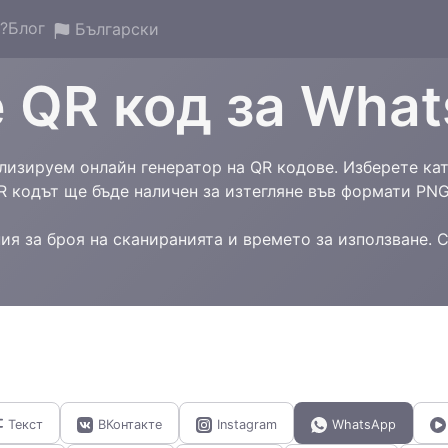
?
Блог
Български
 QR код за Wha
лизируем онлайн генератор на QR кодове. Изберете ка
R кодът ще бъде наличен за изтегляне във формати PNG,
я за броя на сканиранията и времето за използване. 
Текст
ВКонтакте
Instagram
WhatsApp