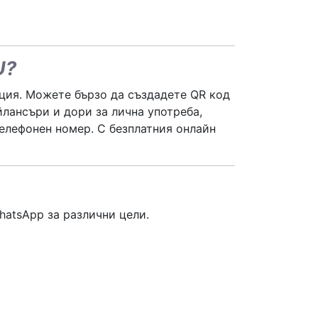
U?
ация. Можете бързо да създадете QR код
йлансъри и дори за лична употреба,
елефонен номер. С безплатния онлайн
hatsApp за различни цели.