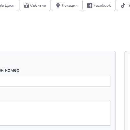
gle Диск
Събитие
Локация
Facebook
T
ен номер