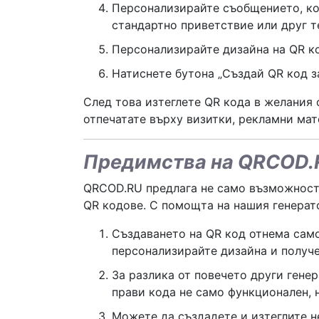
Персонализирайте съобщението, кое
стандартно приветствие или друг те
Персонализирайте дизайна на QR ко
Натиснете бутона „Създай QR код з
След това изтеглете QR кода в желания 
отпечатате върху визитки, рекламни мат
Предимства на QRCOD.
QRCOD.RU предлага не само възможност 
QR кодове. С помощта на нашия генерат
Създаването на QR код отнема само
персонализирайте дизайна и получе
За разлика от повечето други генер
прави кода не само функционален, 
Можете да създадете и изтеглите н