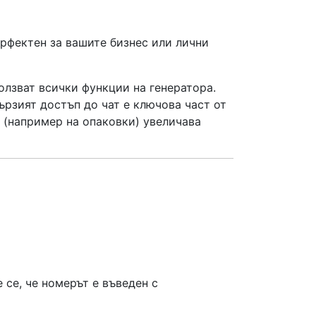
ерфектен за вашите бизнес или лични
олзват всички функции на генератора.
ързият достъп до чат е ключова част от
 (например на опаковки) увеличава
 се, че номерът е въведен с