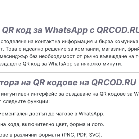
е QR код за WhatsApp с QRCOD.R
а споделяне на контактна информация и бърза комуник
т. Това е идеално решение за компании, магазини, фри
 месинджър без необходимост от ръчно въвеждане на т
здадете QR код за WhatsApp за няколко минути.
тора на QR кодове на QRCOD.RU
интуитивен интерфейс за създаване на QR кодове за W
т следните функции:
моментален достъп до чатове в WhatsApp.
на кода, включително цвят, форма и лого.
ове в различни формати (PNG, PDF, SVG).