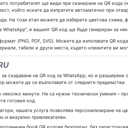
то потребителят ще види при сканиране на QR кода (
кст, който искате да изпратите автоматично при отвар
да. На този етап можете да изберете цветова схема, ф
а WhatsApp“, и вашият QR код ще бъде генериран за няк
формат (PNG, PDF, SVG). Можете да използвате QR кода
ериали, табели и други места, където клиентите ви мог
RU
за създаване на QR код за WhatsApp, но и разширени о
ор можете да се възползвате от следните предимства:
 няколко минути. Не са нужни технически умения – п
те готовия код.
атори, нашата услуга позволява персонализиране на цв
но и визуално привлекателен.
еограничен брой QR кодове безплатно, без регистрация