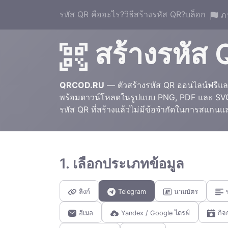
รหัส QR คืออะไร?
วิธีสร้างรหัส QR?
บล็อก
ภ
สร้างรหัส 
QRCOD.RU
— ตัวสร้างรหัส QR ออนไลน์ฟรีและ
พร้อมดาวน์โหลดในรูปแบบ PNG, PDF และ SVG โ
รหัส QR ที่สร้างแล้วไม่มีข้อจำกัดในการสแกนแ
1. เลือกประเภทข้อมูล
ลิงก์
Telegram
นามบัตร
อีเมล
Yandex / Google ไดรฟ์
กิจ