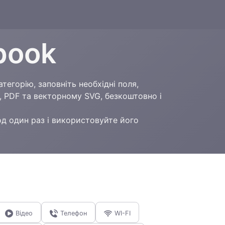
book
егорію, заповніть необхідні поля,
, PDF та векторному SVG, безкоштовно і
од один раз і використовуйте його
Відео
Телефон
WI-FI