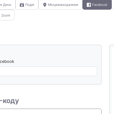
le Диск
Подія
Місцезнаходження
Facebook
Zoom
acebook
-коду