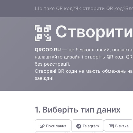
Що таке QR код?
Як створити QR код?
Бл
Створити
QRCOD.RU
— це безкоштовний, повністю 
налаштуйте дизайн і створіть QR код. Q
без реєстрації.
Створені QR коди не мають обмежень на 
завжди!
1. Виберіть тип даних
Посилання
Telegram
Візитка