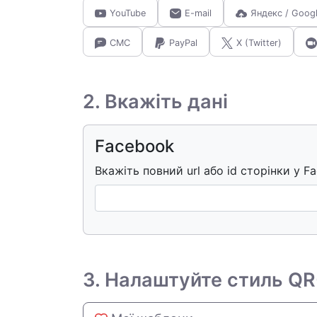
YouTube
E-mail
Яндекс / Goog
СМС
PayPal
X (Twitter)
2. Вкажіть дані
Facebook
Вкажіть повний url або id сторінки у F
3. Налаштуйте стиль QR