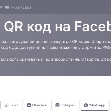
ог
Українська
 QR код на Face
налаштовуваний онлайн генератор QR кодів. Оберіть кат
R код буде доступний для завантаження у форматах PNG
кількість сканувань і час використання. Створіть QR к
Текст
ВКонтакті
Instagram
WhatsApp