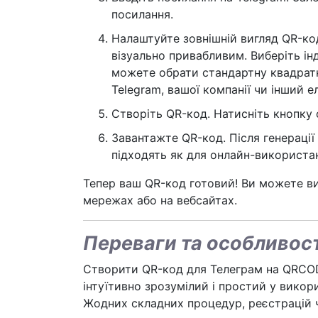
посилання.
Налаштуйте зовнішній вигляд QR-ко
візуально привабливим. Виберіть ін
можете обрати стандартну квадратн
Telegram, вашої компанії чи інший е
Створіть QR-код. Натисніть кнопку 
Завантажте QR-код. Після генерації
підходять як для онлайн-використанн
Тепер ваш QR-код готовий! Ви можете ви
мережах або на вебсайтах.
Переваги та особливос
Створити QR-код для Телеграм на QRCOD.
інтуїтивно зрозумілий і простий у викор
Жодних складних процедур, реєстрацій 