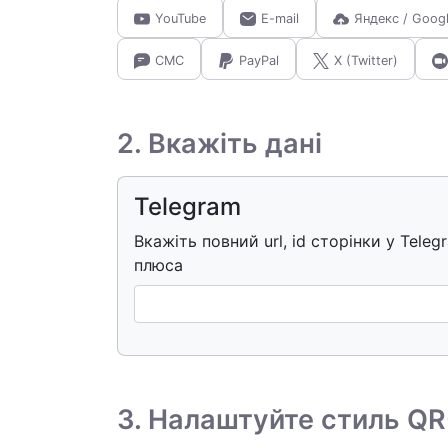
YouTube
E-mail
Яндекс / Goog
СМС
PayPal
X (Twitter)
2. Вкажіть дані
Telegram
Вкажіть повний url, id сторінки у Tel
плюса
3. Налаштуйте стиль QR