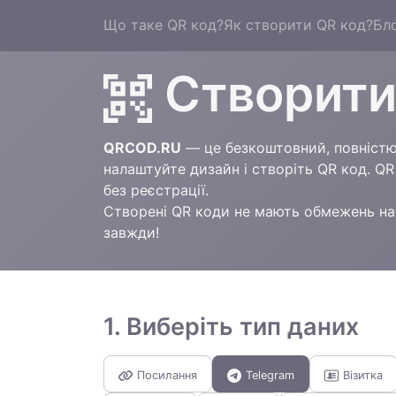
Що таке QR код?
Як створити QR код?
Бл
Створити
QRCOD.RU
— це безкоштовний, повністю 
налаштуйте дизайн і створіть QR код. Q
без реєстрації.
Створені QR коди не мають обмежень на 
завжди!
1. Виберіть тип даних
Посилання
Telegram
Візитка