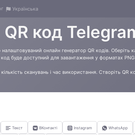
ог
Українська
 QR код Telegra
налаштовуваний онлайн генератор QR кодів. Оберіть кат
R код буде доступний для завантаження у форматах PNG
кількість сканувань і час використання. Створіть QR к
Текст
ВКонтакті
Instagram
WhatsApp