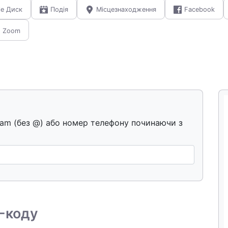
le Диск
Подія
Місцезнаходження
Facebook
Zoom
egram (без @) або номер телефону починаючи з
-коду