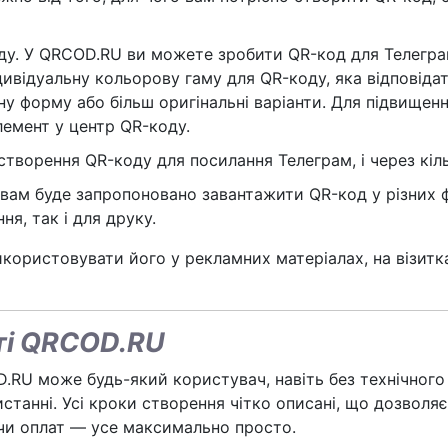
ду. У QRCOD.RU ви можете зробити QR-код для Телегра
дивідуальну кольорову гаму для QR-коду, яка відповід
у форму або більш оригінальні варіанти. Для підвищенн
лемент у центр QR-коду.
створення QR-коду для посилання Телеграм, і через кіл
 вам буде запропоновано завантажити QR-код у різних ф
я, так і для друку.
користовувати його у рекламних матеріалах, на візитка
ті QRCOD.RU
RU може будь-який користувач, навіть без технічного 
истанні. Усі кроки створення чітко описані, що дозвол
чи оплат — усе максимально просто.