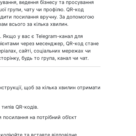
ування, ведення бізнесу та просування
ої групи, чату чи профілю. QR-код
одити посилання вручну. За допомогою
м всього за кілька хвилин.
. Якщо у вас є Telegram-канал для
клієнтами через месенджер, QR-код стане
ріалах, сайті, соціальних мережах чи
орінку, будь то група, канал чи чат.
струкції, щоб за кілька хвилин отримати
 типів QR-кодів.
 посилання на потрібний об’єкт
скопіюйте та вставте відповідне