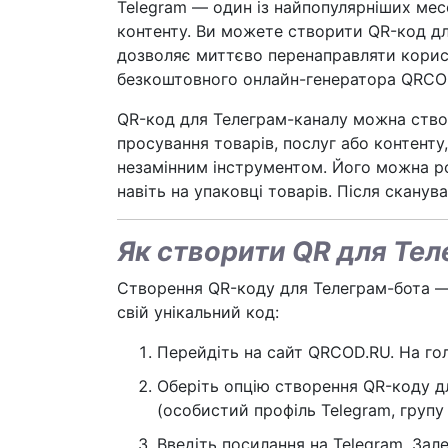
Telegram — один із найпопулярніших месе
контенту. Ви можете створити QR-код дл
дозволяє миттєво перенаправляти корист
безкоштовного онлайн-генератора QRCOD
QR-код для Телеграм-каналу можна створи
просування товарів, послуг або контент
незамінним інструментом. Його можна роз
навіть на упаковці товарів. Після сканув
Як створити QR для Те
Створення QR-коду для Телеграм-бота — 
свій унікальний код:
Перейдіть на сайт QRCOD.RU. На голо
Оберіть опцію створення QR-коду дл
(особистий профіль Telegram, групу 
Введіть посилання на Telegram. Зал