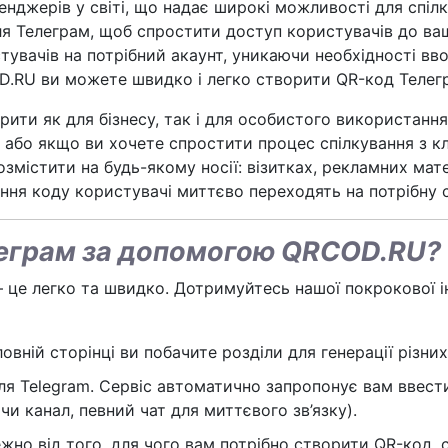
нджерів у світі, що надає широкі можливості для спілк
я Телеграм, щоб спростити доступ користувачів до ваш
увачів на потрібний акаунт, уникаючи необхідності вв
.RU ви можете швидко і легко створити QR-код Телегра
ти як для бізнесу, так і для особистого використання
у, або якщо ви хочете спростити процес спілкування з 
містити на будь-якому носії: візитках, рекламних мате
ання коду користувачі миттєво переходять на потрібну ст
леграм за допомогою QRCOD.RU?
це легко та швидко. Дотримуйтесь нашої покрокової ін
вній сторінці ви побачите розділи для генерації різних
я Telegram. Сервіс автоматично запропонує вам ввести
чи канал, певний чат для миттєвого зв’язку).
ежно від того, для чого вам потрібно створити QR-код, 