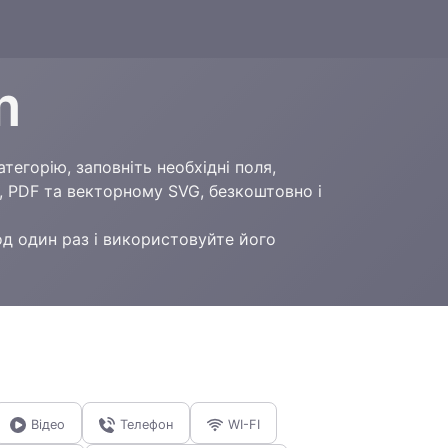
m
егорію, заповніть необхідні поля,
, PDF та векторному SVG, безкоштовно і
од один раз і використовуйте його
Відео
Телефон
WI-FI